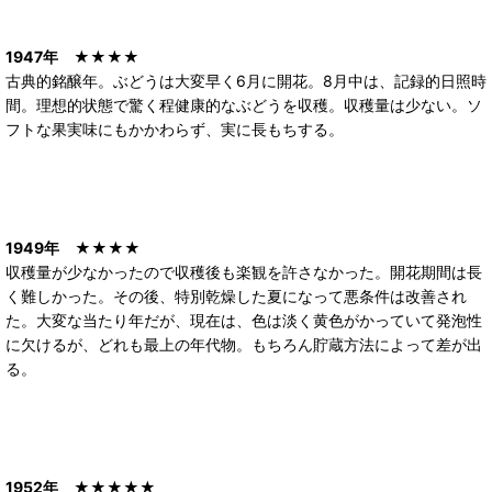
1947年
★★★★
古典的銘醸年。ぶどうは大変早く6月に開花。8月中は、記録的日照時
間。理想的状態で驚く程健康的なぶどうを収穫。収穫量は少ない。ソ
フトな果実味にもかかわらず、実に長もちする。
1949年
★★★★
収穫量が少なかったので収穫後も楽観を許さなかった。開花期間は長
く難しかった。その後、特別乾燥した夏になって悪条件は改善され
た。大変な当たり年だが、現在は、色は淡く黄色がかっていて発泡性
に欠けるが、どれも最上の年代物。もちろん貯蔵方法によって差が出
る。
1952年
★★★★★