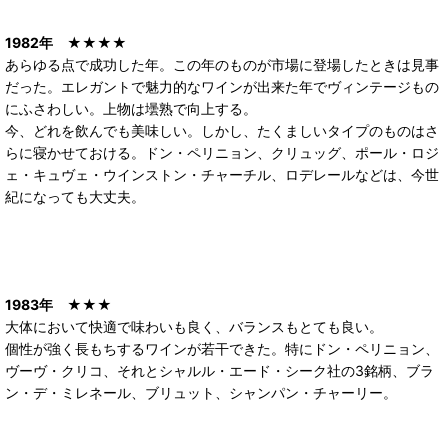
1982年
★★★★
あらゆる点で成功した年。この年のものが市場に登場したときは見事
だった。エレガントで魅力的なワインが出来た年でヴィンテージもの
にふさわしい。上物は壜熟で向上する。
今、どれを飲んでも美味しい。しかし、たくましいタイプのものはさ
らに寝かせておける。ドン・ペリニョン、クリュッグ、ポール・ロジ
ェ・キュヴェ・ウインストン・チャーチル、ロデレールなどは、今世
紀になっても大丈夫。
1983年
★★★
大体において快適で味わいも良く、バランスもとても良い。
個性が強く長もちするワインが若干できた。特にドン・ペリニョン、
ヴーヴ・クリコ、それとシャルル・エード・シーク社の3銘柄、ブラ
ン・デ・ミレネール、ブリュット、シャンパン・チャーリー。