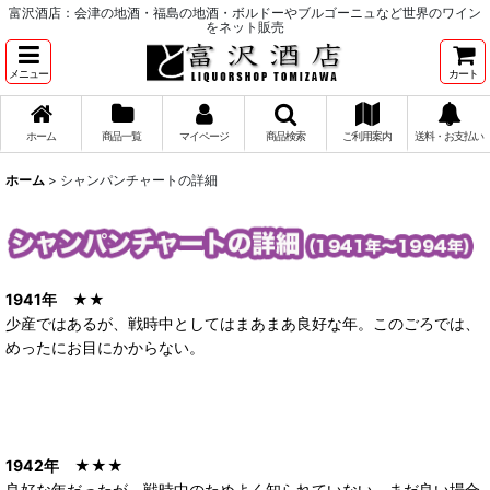
富沢酒店：会津の地酒・福島の地酒・ボルドーやブルゴーニュなど世界のワイン
をネット販売
メニュー
カート
ホーム
商品一覧
マイページ
商品検索
ご利用案内
送料・お支払い
ホーム
>
シャンパンチャートの詳細
1941
年
★★
少産ではあるが、戦時中としてはまあまあ良好な年。このごろでは、
めったにお目にかからない。
1942年
★★★
良好な年だったが、戦時中のためよく知られていない。まだ良い場合