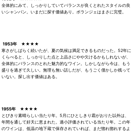
全体的にみて、しっかりしていてバランスが良くとれたスタイルの良
いシャンパン。いまだに探す価値あり。ボランジェはまさに完璧。
1953年
★★★★
寒さがしばらく続いたが、夏の気候は満足できるものだった。52年に
くらべると、しっかりした点と上品さにやや欠けるかもしれないが、
全体的にバランスのとれた魅力的なワイン。しかしながら今は、もう
盛りを過ぎて久しい。無理も無い話しだが、もうごく僅かしか残って
いない。探し出す価値はある。
1955年
★★★★
とびきり素晴らしい当たり年。5月にひとしきり霜がおりた以外は、
年間を通して好天に恵まれた。過小評価されている当たり年。この年
のワインは、低温の地下蔵で保存されていれば、まだ惚れ惚れするよ