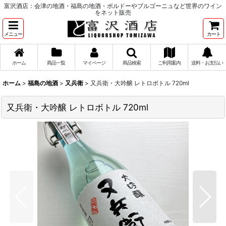
富沢酒店：会津の地酒・福島の地酒・ボルドーやブルゴーニュなど世界のワイン
をネット販売
メニュー
カート
ホーム
商品一覧
マイページ
商品検索
ご利用案内
送料・お支払い
ホーム
>
福島の地酒
>
又兵衛
>
又兵衛・大吟醸 レトロボトル 720ml
又兵衛・大吟醸 レトロボトル 720ml