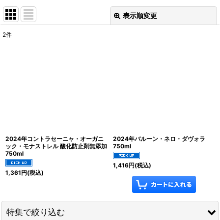
表示順変更
閉じる
2
件
表示数
:
並び順
:
絞り込む
2024年コントラセーニャ・オーガニ
2024年バルーン・ネロ・ダヴォラ
ック・モナストレル 酸化防止剤無添加
750ml
750ml
1,416
円
(税込)
1,361
円
(税込)
特集で絞り込む