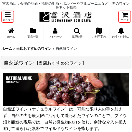
富沢酒店：会津の地酒・福島の地酒・ボルドーやブルゴーニュなど世界のワイン
をネット販売
メニュー
カート
ホーム
商品一覧
マイページ
商品検索
ご利用案内
送料・お支払い
ホーム
>
当店おすすめのワイン
>
自然派ワイン
自然派ワイン
[
当店おすすめのワイン
]
自然派ワイン（ナチュラルワイン）は、可能な限り人の手を加え
ず、自然の力を最大限に活かして造られたワインのことで、ブドウ
畑と醸造の現場では、自然と微生物の力を信じ、余計な介入を極力
避けて造られた素朴でワイルドなワインを指します。