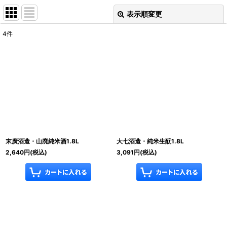
表示順変更
閉じる
4
件
表示数
:
並び順
:
絞り込む
末廣酒造・山廃純米酒1.8L
大七酒造・純米生酛1.8L
2,640
円
(税込)
3,091
円
(税込)