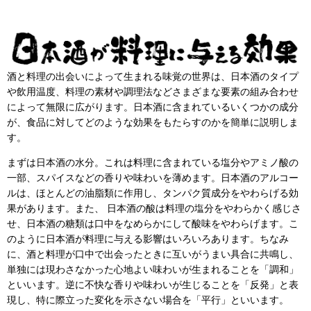
酒と料理の出会いによって生まれる味覚の世界は、日本酒のタイプ
や飲用温度、料理の素材や調理法などさまざまな要素の組み合わせ
によって無限に広がります。日本酒に含まれているいくつかの成分
が、食品に対してどのような効果をもたらすのかを簡単に説明しま
す。
まずは日本酒の水分。これは料理に含まれている塩分やアミノ酸の
一部、スパイスなどの香りや味わいを薄めます。日本酒のアルコー
ルは、ほとんどの油脂類に作用し、タンパク質成分をやわらげる効
果があります。また、 日本酒の酸は料理の塩分をやわらかく感じさ
せ、日本酒の糖類は口中をなめらかにして酸味をやわらげます。こ
のように日本酒が料理に与える影響はいろいろあります。ちなみ
に、酒と料理が口中で出会ったときに互いがうまい具合に共鳴し、
単独には現わさなかった心地よい味わいが生まれることを「調和」
といいます。逆に不快な香りや味わいが生じることを「反発」と表
現し、特に際立った変化を示さない場合を「平行」といいます。