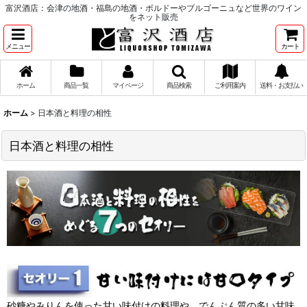
富沢酒店：会津の地酒・福島の地酒・ボルドーやブルゴーニュなど世界のワイン
をネット販売
メニュー
カート
ホーム
商品一覧
マイページ
商品検索
ご利用案内
送料・お支払い
ホーム
>
日本酒と料理の相性
日本酒と料理の相性
砂糖やみりんを使った甘い味付けの料理や、でんぷん質の多い甘味