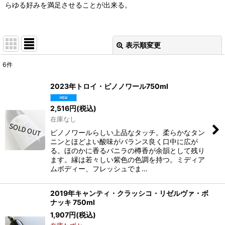
らゆる好みを満足させることが出来る。
表示順変更
閉じる
6
件
表示数
:
2023年トロイ・ピノノワール750ml
並び順
:
2,516
円
(税込)
在庫なし
絞り込む
ピノノワールらしい上品なタッチ。柔らかなタン
ニンとほどよい酸味がバランス良く口中に広が
る。ほのかに香るバニラの樽香が余韻として残り
ます。縁は若々しい紫色の色調を持つ。ミディア
ムボディー、フレッシュでま…
2019年キャンティ・クラッシコ・リゼルヴァ・ボ
ナッキ 750ml
1,907
円
(税込)