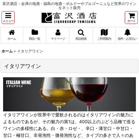
富沢酒店：会津の地酒・福島の地酒・ボルドーやブルゴーニュなど世界のワイン
をネット販売
メニュー
カート
ホーム
商品一覧
マイページ
商品検索
ご利用案内
送料・お支払い
ホーム
>
イタリアワイン
イタリアワイン
イタリアワインが世界中で愛飲されるのはイタリアワインの魅力に
よるものであるが、その魅力の第1は、400以上のぶどう品種で造る
ワインの多様性にある。白・赤・ロゼ・、辛口・薄甘口・中甘口・
甘口・極甘口、非発泡性・微発泡性など、タイプの多さで人々のあ