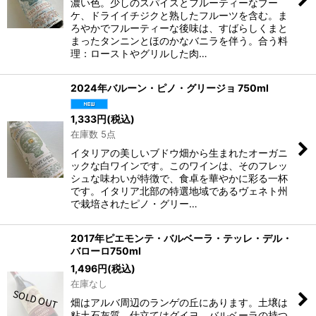
濃い色。少しのスパイスとフルーティーなブー
ケ、ドライイチジクと熟したフルーツを含む。ま
ろやかでフルーティーな後味は、すばらしくまと
まったタンニンとほのかなバニラを伴う。合う料
理：ローストやグリルした肉…
2024年バルーン・ピノ・グリージョ 750ml
1,333
円
(税込)
在庫数 5点
イタリアの美しいブドウ畑から生まれたオーガニ
ックな白ワインです。このワインは、そのフレッ
シュな味わいが特徴で、食卓を華やかに彩る一杯
です。イタリア北部の特選地域であるヴェネト州
で栽培されたピノ・グリー…
2017年ピエモンテ・バルベーラ・テッレ・デル・
バローロ750ml
1,496
円
(税込)
在庫なし
畑はアルバ周辺のランゲの丘にあります。土壌は
粘土石灰質、仕立てはグイヨ。バルベーラの持つ