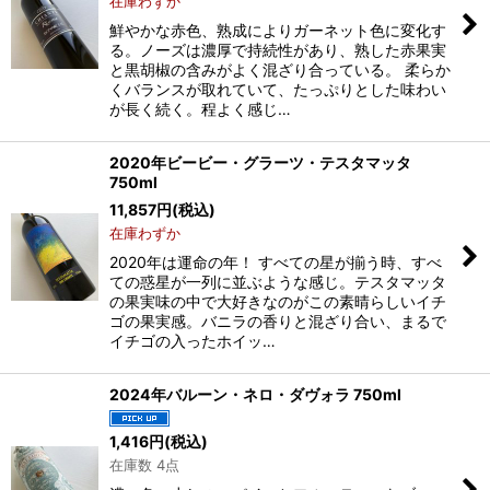
在庫わずか
鮮やかな赤色、熟成によりガーネット色に変化す
る。ノーズは濃厚で持続性があり、熟した赤果実
と黒胡椒の含みがよく混ざり合っている。 柔らか
くバランスが取れていて、たっぷりとした味わい
が長く続く。程よく感じ…
2020年ビービー・グラーツ・テスタマッタ
750ml
11,857
円
(税込)
在庫わずか
2020年は運命の年！ すべての星が揃う時、すべ
ての惑星が一列に並ぶような感じ。テスタマッタ
の果実味の中で大好きなのがこの素晴らしいイチ
ゴの果実感。バニラの香りと混ざり合い、まるで
イチゴの入ったホイッ…
2024年バルーン・ネロ・ダヴォラ 750ml
1,416
円
(税込)
在庫数 4点