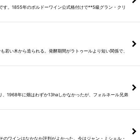
です。1855年のボルドーワイン公式格付けで**5級グラン・クリ
でも若い木から造られる。発酵期間がラトゥールより短い関係で、
1968年に畑はわずか13haしかなかったが、フォルネール兄弟
、そのワインはなかなか評判がよかった。今はジャン・ミシェル・