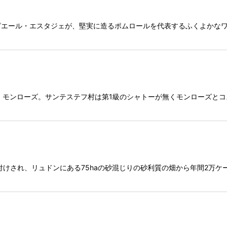
ピエール・エスタジェが、堅実に造るポムロールを代表するふくよかな
・モンローズ。サンテステフ村は第1級のシャトーが無くモンローズと
に格付けされ、リュドンにある75haの砂混じりの砂利質の畑から年間2万