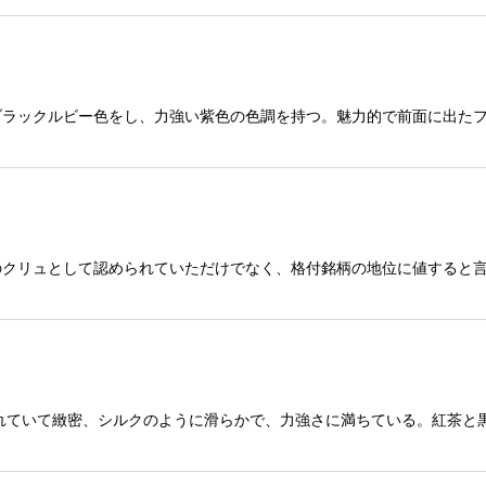
ブラックルビー色をし、力強い紫色の色調を持つ。魅力的で前面に出た
のクリュとして認められていただけでなく、格付銘柄の地位に値すると
れていて緻密、シルクのように滑らかで、力強さに満ちている。紅茶と