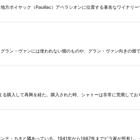
方ポイヤック（Pauillac）アペラシオンに位置する著名なワイナリー
、グラン・ヴァンには使われない畑のものや、グラン・ヴァン向きの畑
よる購入して再興を経た。購入された時、シャトーは非常に荒廃しており、
ンテ・カネと隣あっている。1941年から1987年までビラ家が所有し