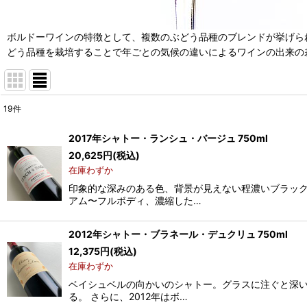
ボルドーワインの特徴として、複数のぶどう品種のブレンドが挙げら
どう品種を栽培することで年ごとの気候の違いによるワインの出来の
19
件
表示数
:
2017年シャトー・ランシュ・バージュ 750ml
20,625
円
(税込)
並び順
:
在庫わずか
印象的な深みのある色、背景が見えない程濃いブラック
アム〜フルボディ、濃縮した…
2012年シャトー・ブラネール・デュクリュ 750ml
12,375
円
(税込)
在庫わずか
ベイシュベルの向かいのシャトー。グラスに注ぐと深
る。 さらに、2012年はボ…