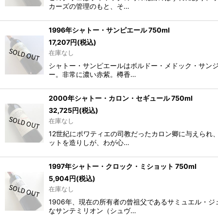
カーズの管理のもと、そ…
1996年シャトー・サンピエール 750ml
17,207
円
(税込)
在庫なし
シャトー・サンピエールはボルドー・メドック・サンジ
ー。非常に濃い赤紫。樽香…
2000年シャトー・カロン・セギュール 750ml
32,725
円
(税込)
在庫なし
12世紀にポワティエの司教だったカロン卿に与えられ
ットを造りしが、わが心…
1997年シャトー・クロック・ミショット 750ml
5,904
円
(税込)
在庫なし
1906年、現在の所有者の曾祖父であるサミュエル・
なサンテミリオン（シュヴ…