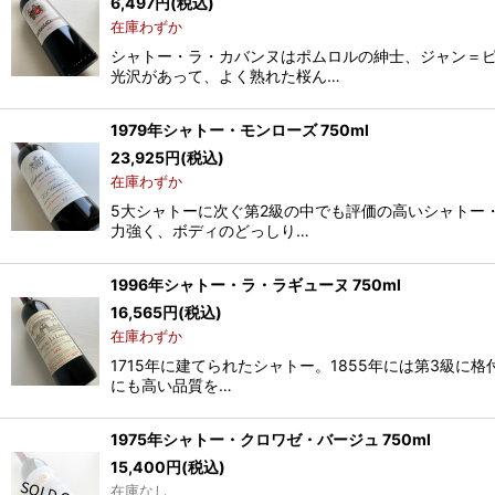
6,497
円
(税込)
在庫わずか
シャトー・ラ・カバンヌはポムロルの紳士、ジャン＝
光沢があって、よく熟れた桜ん…
1979年シャトー・モンローズ 750ml
23,925
円
(税込)
在庫わずか
5大シャトーに次ぐ第2級の中でも評価の高いシャトー
力強く、ボディのどっしり…
1996年シャトー・ラ・ラギューヌ 750ml
16,565
円
(税込)
在庫わずか
1715年に建てられたシャトー。1855年には第3級
にも高い品質を…
1975年シャトー・クロワゼ・バージュ 750ml
15,400
円
(税込)
在庫なし