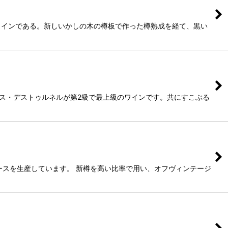
ワインである。新しいかしの木の樽板で作った樽熟成を経て、黒い
コス・デストゥルネルが第2級で最上級のワインです。共にすこぶる
ケースを生産しています。 新樽を高い比率で用い、オフヴィンテージ