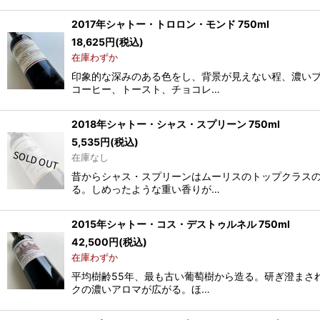
2017年シャトー・トロロン・モンド 750ml
18,625
円
(税込)
在庫わずか
印象的な深みのある色をし、背景が見えない程、濃い
コーヒー、トースト、チョコレ…
2018年シャトー・シャス・スプリーン 750ml
5,535
円
(税込)
在庫なし
昔からシャス・スプリーンはムーリスのトップクラス
る。しめったような重い香りが…
2015年シャトー・コス・デストゥルネル 750ml
42,500
円
(税込)
在庫わずか
平均樹齢55年、最も古い葡萄樹から造る。研ぎ澄まさ
クの濃いアロマが広がる。ほ…